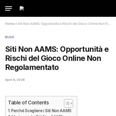
Home
»
Siti Non AAMS: Opportunità e Rischi del Gioco Online Non Regolamentato
BLOG
Siti Non AAMS: Opportunità e
Rischi del Gioco Online Non
Regolamentato
April 6, 2026
Table of Contents
Perché Scegliere i Siti Non AAMS