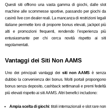
Questi siti offrono una vasta gamma di giochi, dalle slot
machine alle scommesse sportive, passando per giochi da
casinò live con dealer reali. La mancanza di restrizioni legali
italiane permette loro di proporre bonus elevati, jackpot più
alti e promozioni frequenti, rendendo l’esperienza più
entusiasmante per chi cerca novità rispetto ai siti
regolamentati.
Vantaggi dei Siti Non AAMS
Uno dei principali vantaggi dei
siti non AAMS
è senza
dubbio la convenienza dei bonus. Molti portali propongono
bonus senza deposito, cashback settimanali e premi fedeltà
più elevati rispetto ai siti AAMS. Altri benefici includono:
Ampia scelta di giochi
: titoli internazionali e slot rare non