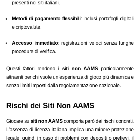
presenti nei siti italiani.
Metodi di pagamento flessibili
: inclusi portafogli digitali
e criptovalute.
Accesso immediato
: registrazioni veloci senza lunghe
procedure di verifica.
Questi fattori rendono i
siti non AAMS
particolarmente
attraenti per chi vuole un’esperienza di gioco più dinamica e
senza limiti imposti dalla regolamentazione nazionale.
Rischi dei Siti Non AAMS
Giocare su
siti non AAMS
comporta però dei rischi concreti.
L’assenza di licenza italiana implica una minore protezione
legale, quindi in caso di problemi con depositi o prelievi, il