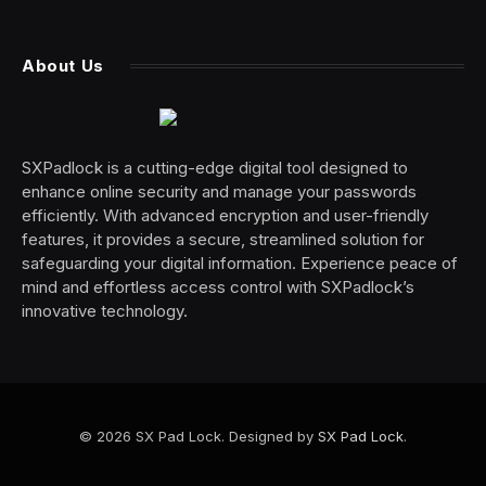
About Us
SXPadlock is a cutting-edge digital tool designed to
enhance online security and manage your passwords
efficiently. With advanced encryption and user-friendly
features, it provides a secure, streamlined solution for
safeguarding your digital information. Experience peace of
mind and effortless access control with SXPadlock’s
innovative technology.
© 2026 SX Pad Lock. Designed by
SX Pad Lock
.