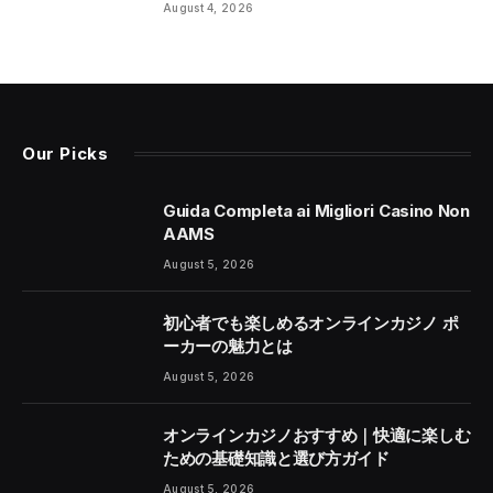
August 4, 2026
Our Picks
Guida Completa ai Migliori Casino Non
AAMS
August 5, 2026
初心者でも楽しめるオンラインカジノ ポ
ーカーの魅力とは
August 5, 2026
オンラインカジノおすすめ｜快適に楽しむ
ための基礎知識と選び方ガイド
August 5, 2026