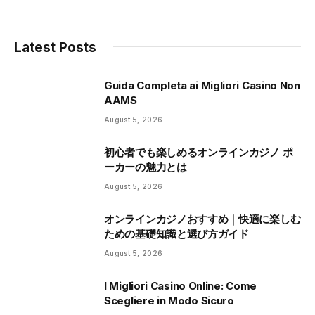
Latest Posts
Guida Completa ai Migliori Casino Non
AAMS
August 5, 2026
初心者でも楽しめるオンラインカジノ ポ
ーカーの魅力とは
August 5, 2026
オンラインカジノおすすめ｜快適に楽しむ
ための基礎知識と選び方ガイド
August 5, 2026
I Migliori Casino Online: Come
Scegliere in Modo Sicuro