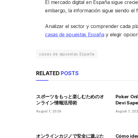
El mercado digital en España sigue crecie
embargo, la información sigue siendo el 
Analizar el sector y comprender cada pl
casas de apuestas España
y elegir opcio
casas de apuestas España
RELATED
POSTS
スポーツをもっと楽しむためのオ
Poker Onl
ンライン情報活用術
Devi Saper
August 7, 2026
August 7, 20
オンラインカジノで安全に遊ぶた
Cómo iden