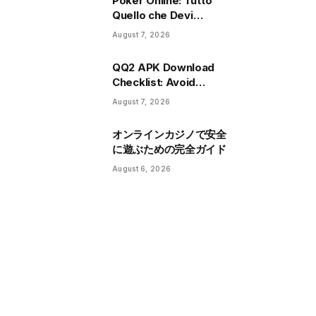
Poker Online: Tutto
Quello che Devi
Sapere Prima di
August 7, 2026
Iniziare
QQ2 APK Download
Checklist: Avoid
Common Installation
August 7, 2026
Issues
オンラインカジノで安全
に遊ぶための完全ガイド
August 6, 2026